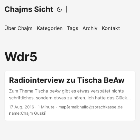
Chajms Sicht
|
Über Chajm
Kategorien
Tags
Archiv
Kontakt
Wdr5
Radiointerview zu Tischa BeAw
Zum Thema Tischa beAw gibt es etwas verspätet nichts
schriftliches, sondern etwas zu hören. Ich hatte das Glück,
dem WDR ein Interview zu diesem Tag geben zu dürfen.
17 Aug. 2016
· 1 Minute · map[email:hallo@sprachkasse.de
Was macht Tischa beAw aus? Ist es der schwärzeste Tag,
name:Chajm Guski]
den das Judentum kennt? Welche Bedeutung messe ich
diesem Tag heute zu? Das Interview lief dann in zwei
Sendungen in zwei unterschiedlichen Längen. Eines wurde
am Vorabend von Tischa beAw ausgestrahlt (leider ein