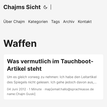
Chajms Sicht
|
Über Chajm
Kategorien
Tags
Archiv
Kontakt
Waffen
Was vermutlich im Tauchboot-
Artikel steht
Um es gleich vorweg zu nehmen: Ich habe den Leitartikel
des Spiegels nicht gelesen. Ich gehe jedoch davon aus,
dass der Spiegel die Politik dafür lobt, dass der Merkel-
04 Juni 2012
· 1 Minute · map[email:hallo@sprachkasse.de
Satz »Israels Sicherheit ist Teil der deutschen Staatsräson«
name:Chajm Guski]
hier eine praktische Umsetzung findet. Sicher wird
anerkennend darüber berichtet, dass Israel (das vielleicht