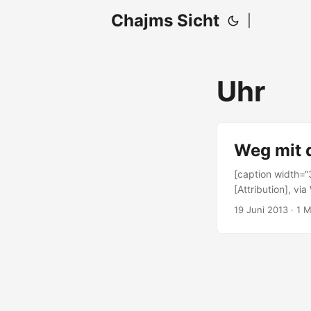
Chajms Sicht
|
Uhr
Weg mit 
[caption width=“
[Attribution], 
Vielleicht oder e
19 Juni 2013
· 1 
Fragestellungen 
wert, zu bericht
Armbanduhren tragen sollte
nicht anziehen, 