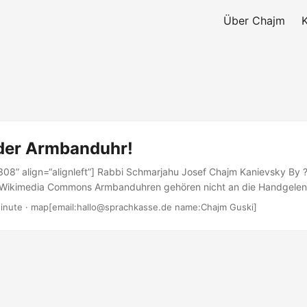
Über Chajm
der Armbanduhr!
308” align=“alignleft”] Rabbi Schmarjahu Josef Chajm Kanievsky By 
via Wikimedia Commons Armbanduhren gehören nicht an die Handgele
ventuell jedenfalls. Rabbiner Kanievsky hat eine gewisse Autorität für
Minute · map[email:hallo@sprachkasse.de name:Chajm Guski]
der Charedim. Nun ware es dem Internetportal Kikar Schabbat imme
en, dass Rabbiner Kanievsky wiederholte Male darauf hinwies, dass 
n. Dies würde gegen das Verbot לא ילבש verstoßen: Eine Frau darf sich
wie ein Mann und umgekehrt....