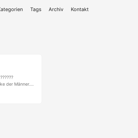
Kategorien
Tags
Archiv
Kontakt
???????
nke der Männer.
 halachische
rhin eine Melung
Männer keine