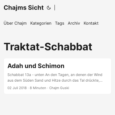
Chajms Sicht
|
Über Chajm
Kategorien
Tags
Archiv
Kontakt
Traktat-Schabbat
Adah und Schimon
Schabbat 13a - unten An den Tagen, an denen der Wind
aus dem Süden Sand und Hitze durch das Tal drückte,
wartete Adah mit Wasser vor dem Haus. Wenn Schimon
02 Juli 2018
· 8 Minuten · Chajm Guski
kam, küsste er sie auf die Stirn, nahm ihre rechte Hand und
lächelte sie an. Er trank und sie erzählte von ihrem Tag und
wer in die Schneiderei gekommen war. Und üblicherweise
blickte Schimon auf den Boden und sagte »Wenn ich ein
Rabbi bin, dann musst du das nicht machen....