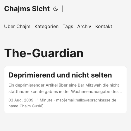
Chajms Sicht
|
Über Chajm
Kategorien
Tags
Archiv
Kontakt
The-Guardian
Deprimierend und nicht selten
Ein deprimierender Artikel über eine Bar Mitzwah die nicht
stattfinden konnte gab es in der Wochenendausgabe des
Guardian. Online hier zu finden. Kurz: Junge aus
03 Aug. 2009
· 1 Minute · map[email:hallo@sprachkasse.de
gemischter Ehe (Mutter Jüdin) interessiert sich für das
name:Chajm Guski]
Judentum und entschließt sich zu einer Bar Mitzwah -
Mutter und Vater bremsen den Jungen aus - Junge
scheitert. Bemerkenswert: Die Mutter schildert das
Dilemma aus erster Hand: There we were, 12 years down