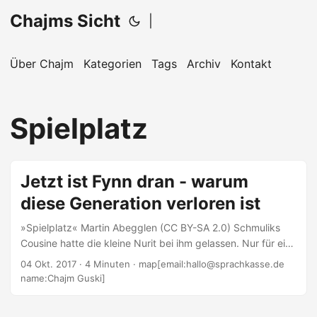
Chajms Sicht
|
Über Chajm
Kategorien
Tags
Archiv
Kontakt
Spielplatz
Jetzt ist Fynn dran - warum
diese Generation verloren ist
»Spielplatz« Martin Abegglen (CC BY-SA 2.0) Schmuliks
Cousine hatte die kleine Nurit bei ihm gelassen. Nur für ein
paar Tage. Deshalb war der Spielplatz neben der
04 Okt. 2017
· 4 Minuten · map[email:hallo@sprachkasse.de
Synagoge sein neuer Wirkungsraum. Immerhin gab es dort
name:Chajm Guski]
wlan. Irgendeiner der Nachbarn hatte das Netz FRITZBOX-
Kellerwohnung nicht abgesichert. Und dort auf dem