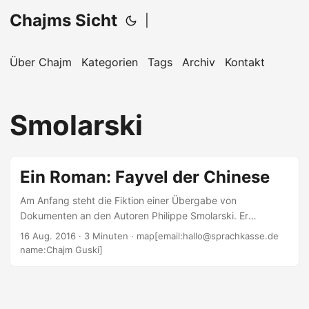
Chajms Sicht
|
Über Chajm
Kategorien
Tags
Archiv
Kontakt
Smolarski
Ein Roman: Fayvel der Chinese
Am Anfang steht die Fiktion einer Übergabe von
Dokumenten an den Autoren Philippe Smolarski. Er
schreibt, der Roman sei die Übersetzung von Erinnerungen
16 Aug. 2016
· 3 Minuten · map[email:hallo@sprachkasse.de
eines jüdischen Gangsterbosses der aus Polen stammt und
name:Chajm Guski]
sich in China eingerichtet hat. In diesen Erinnerungen
schaut er zurück auf die Zeit des Warschauer Ghettos.
1941 kehrt er nämlich zurück in genau dieses Ghetto um
seine Familie zu retten. Aber er reist nicht allein. Walter, ein