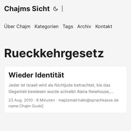
Chajms Sicht
|
Über Chajm
Kategorien
Tags
Archiv
Kontakt
Rueckkehrgesetz
Wieder Identität
Jeder ist Israeli wird als Nichtjude betrachtet, bis das
Gegenteil bewiesen wurde schreibt Alana Newhouse,
Herausgeberin des jüdischen Tablet Magazine in der New
23 Aug. 2010
· 6 Minuten · map[email:hallo@sprachkasse.de
York Times. Hintergrund dieser Polemik war ein israelisches
name:Chajm Guski]
Gesetzesvorhaben zu Übertritten, welches mittlerweile
zwar nicht mehr unmittelbar entschieden wird, aber auch
nicht vollkommen vom Tisch ist. Zurückgestellt wurde es,
weil es aus dem Ausland Proteste nichtorthodoxer