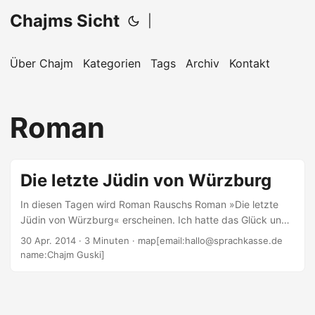
Chajms Sicht
|
Über Chajm
Kategorien
Tags
Archiv
Kontakt
Roman
Die letzte Jüdin von Würzburg
In diesen Tagen wird Roman Rauschs Roman »Die letzte
Jüdin von Würzburg« erscheinen. Ich hatte das Glück und
durfte, dank des Autors, einen früheren Blick in das Buch
30 Apr. 2014
· 3 Minuten · map[email:hallo@sprachkasse.de
werfen. Der Roman (also das Buch, nicht der Autor), spielt
name:Chajm Guski]
der vor dem Hintergrund realer Ereignisse: Ein Pogrom in
Straßburg im Jahre 1349. Man geht heute davon aus, dass
etwa 2.000 Juden in der Stadt getötet wurden. Sie wurden
der Brunnenvergiftung und dem Bringen der Pest