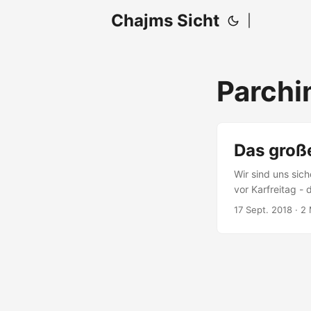
Chajms Sicht
|
Parch
Das groß
Wir sind uns sic
vor Karfreitag - 
als das lokale Gh
17 Sept. 2018
· 2 
gewöhnt. Irgend
besonderes Sahn
2018 in Parchim s