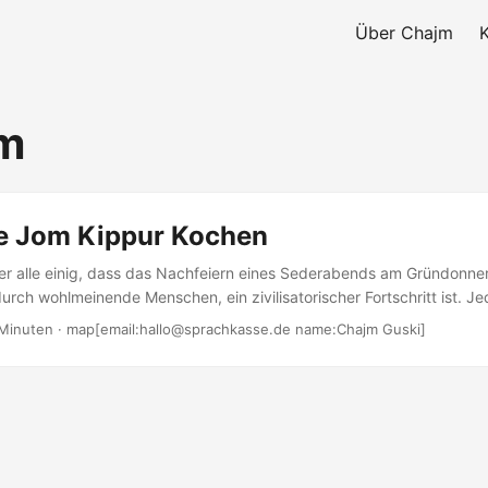
Über Chajm
im
e Jom Kippur Kochen
her alle einig, dass das Nachfeiern eines Sederabends am Gründonn
durch wohlmeinende Menschen, ein zivilisatorischer Fortschritt ist. Je
etto auf links zu ziehen. An diese An- und Enteignung haben wir uns 
Minuten · map[email:hallo@sprachkasse.de name:Chajm Guski]
jemand muss ja auch all die deutschsprachigen Haggadot kaufen… E
estückchen dieser Chuzpe ist jedoch eine Veranstaltung, die am 19
tattfindet:...