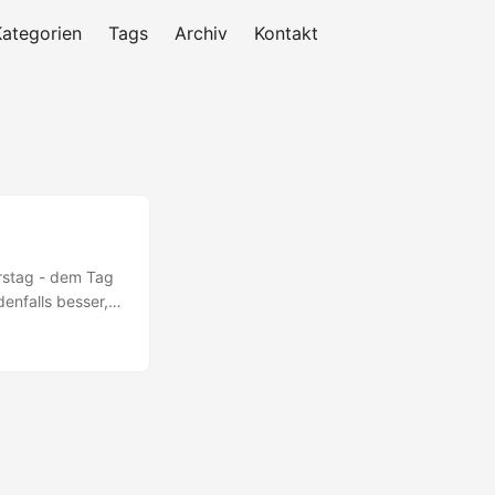
Kategorien
Tags
Archiv
Kontakt
erstag - dem Tag
denfalls besser,
mittlerweile
in ganz
. September