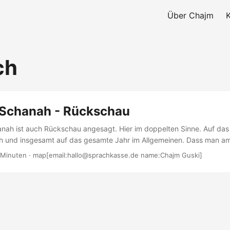
Über Chajm
ch
Schanah - Rückschau
ah ist auch Rückschau angesagt. Hier im doppelten Sinne. Auf das
 und insgesamt auf das gesamte Jahr im Allgemeinen. Dass man a
ht, ist ansonsten keine besondere Neuigkeit. Man schaut, was das 
 Minuten · map[email:hallo@sprachkasse.de name:Chajm Guski]
er man sollte nicht vergessen zu schauen, wo man vielleicht selber 
hat. Im Idealfall kommt man über diesen Weg darauf, was man im F
e....