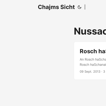
Chajms Sicht
|
Nussa
Rosch ha
An Rosch haSchan
Rosch haSchanah
Jahres zurücksie
09 Sept. 2013
· 3
gebracht hat, ab
daneben gelegen 
verbessern müsst