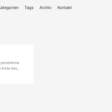
Kategorien
Tags
Archiv
Kontakt
 persönliche
m Ende des
vergangene Jahr
vollkommen
olgejahr