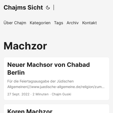
Chajms Sicht
|
Über Chajm
Kategorien
Tags
Archiv
Kontakt
Machzor
Neuer Machsor von Chabad
Berlin
Für die Feiertagsausgabe der Jüdischen
Allgemeinen(//www.juedische-allgemeine.de/religion/zum-
mitlesen/) durfte ich einen neuen Machsor, oder ein
27 Sept. 2022
· 2 Minuten · Chajm Guski
Machsor-Set, genauer betrachten, das erst kurz vor Rosch
haSchanah erschienen ist: Es besteht aus einem Machsor
für Rosch haSchanah und einem für Jom Kippur. Hier wurde
Koren Machzor