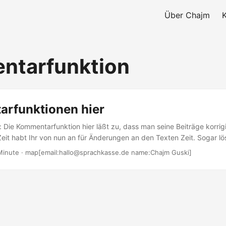
Über Chajm
ntarfunktion
rfunktionen hier
: Die Kommentarfunktion hier läßt zu, dass man seine Beiträge korrig
eit habt Ihr von nun an für Änderungen an den Texten Zeit. Sogar 
mmentare, wenn man unzufrieden damit ist. Auf der rechten Seite de
Minute · map[email:hallo@sprachkasse.de name:Chajm Guski]
ten Beiträge, darunter die neuesten Kommentare und nun auch die 3
en Beiträge (neu) Die neueste Übersicht ist ein nettes Spielzeug u
skutiert wurde....