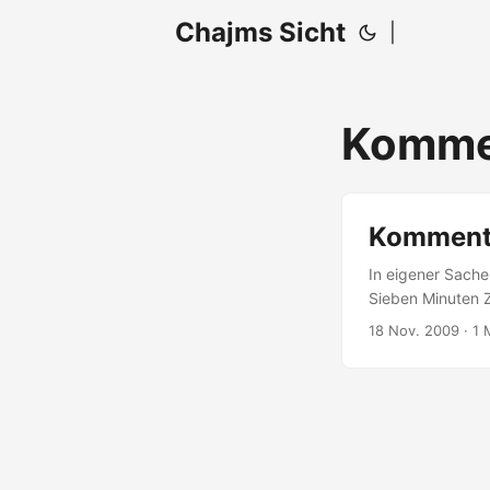
Chajms Sicht
|
Komme
Kommenta
In eigener Sache
Sieben Minuten Z
seine eigenen Ko
18 Nov. 2009
· 1 
man die aktuells
meistkommentiert
einmal heftigst di