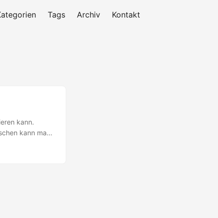
Kategorien
Tags
Archiv
Kontakt
ieren kann.
löschen kann man
s Blogs sieht
m zu sehen, was