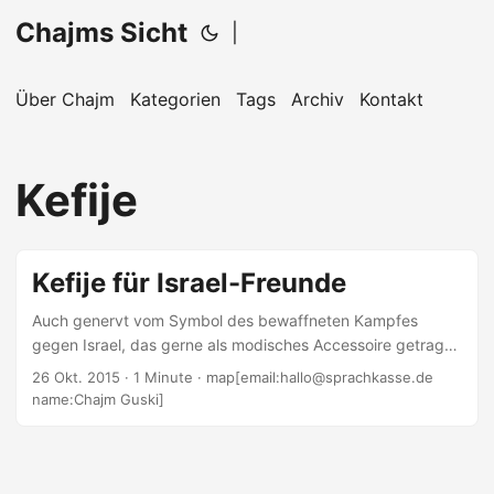
Chajms Sicht
|
Über Chajm
Kategorien
Tags
Archiv
Kontakt
Kefije
Kefije für Israel-Freunde
Auch genervt vom Symbol des bewaffneten Kampfes
gegen Israel, das gerne als modisches Accessoire getragen
wird? Das begegnet einem in der Fußgängerzone häufiger.
26 Okt. 2015
· 1 Minute · map[email:hallo@sprachkasse.de
Es sagt: »Ich mag den Staat Israel nicht. Ich mag seine
name:Chajm Guski]
Bewohner nicht. Und weil ich dem jüdischen Volk keine
Heimat gönne, mag ich auch keine Juden.« Es ist klar: Es
geht um die Kefije, auch Palästinensertuch genannt. Das
konnte nicht lange so bleiben und so wurde 2006 eine