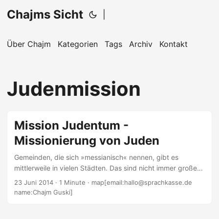
Chajms Sicht
|
Über Chajm
Kategorien
Tags
Archiv
Kontakt
Judenmission
Mission Judentum -
Missionierung von Juden
Gemeinden, die sich »messianisch« nennen, gibt es
mittlerweile in vielen Städten. Das sind nicht immer große
Gruppen, aber ihre Absicht ist klar: Sie wollen Juden zu
23 Juni 2014
· 1 Minute · map[email:hallo@sprachkasse.de
Christen machen. Wie Evangelikale Zuwanderern ein
name:Chajm Guski]
»neues Heilserlebnis« vermitteln wollen: Der gesamte
Artikel über die Missionierung von Zuwanderern ist auf den