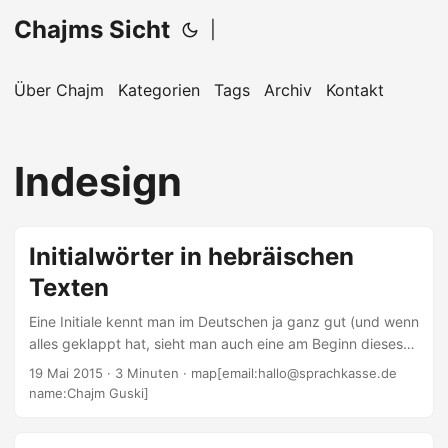
Chajms Sicht
|
Über Chajm
Kategorien
Tags
Archiv
Kontakt
Indesign
Initialwörter in hebräischen
Texten
Eine Initiale kennt man im Deutschen ja ganz gut (und wenn
alles geklappt hat, sieht man auch eine am Beginn dieses
Textes). Das ist ein schönes Gestaltungselement. Wenn es
19 Mai 2015
· 3 Minuten · map[email:hallo@sprachkasse.de
smart ausschauen soll, dann kann man auch schmuckvolle
name:Chajm Guski]
Initale verwenden. In hebräischen Drucken - in erster Linie
in religiöser Literatur - findet man weniger Initiale als