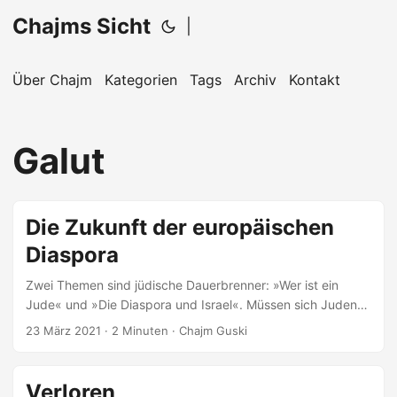
Chajms Sicht
|
Über Chajm
Kategorien
Tags
Archiv
Kontakt
Galut
Die Zukunft der europäischen
Diaspora
Zwei Themen sind jüdische Dauerbrenner: »Wer ist ein
Jude« und »Die Diaspora und Israel«. Müssen sich Juden
schuldig (oder noch schuldiger) fühlen, wenn sie noch in in
23 März 2021
· 2 Minuten · Chajm Guski
der Galut leben? Das jüdische an der Situation ist: Die
Entwicklung in Europa ist sehr widersprüchlich in sich. Zum
einen ist das Leben für Jüdinnen und Juden unsicherer
Verloren