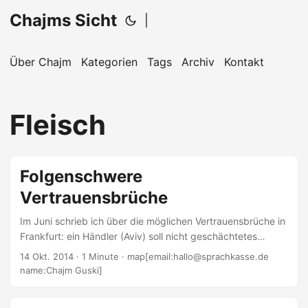
Chajms Sicht
|
Über Chajm
Kategorien
Tags
Archiv
Kontakt
Fleisch
Folgenschwere
Vertrauensbrüche
Im Juni schrieb ich über die möglichen Vertrauensbrüche in
Frankfurt: ein Händler (Aviv) soll nicht geschächtetes
Fleisch als koscheres verkauft haben. Er soll das Fleisch
14 Okt. 2014
· 1 Minute · map[email:hallo@sprachkasse.de
also geradezu gestreckt haben. Würde sich das
name:Chajm Guski]
bewahrheiten, hätten seine Kunden nichtkoscheres Fleisch
verzehrt, müssten ihre Küchen neu kaschern und hätten