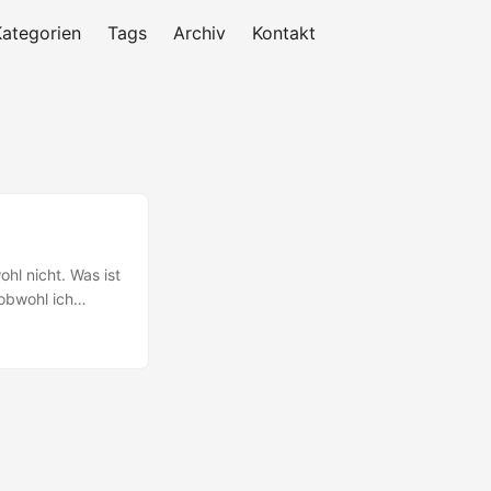
Kategorien
Tags
Archiv
Kontakt
hl nicht. Was ist
 obwohl ich
rtikel für die
g haben könnte.