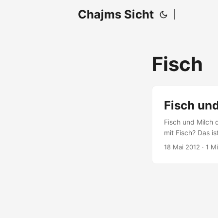
Chajms Sicht
|
Fisch
Fisch un
Fisch und Milch 
mit Fisch? Das is
annahm, dieser Br
18 Mai 2012
· 1 M
Jüdische Allgem
_Der Fisch oben 