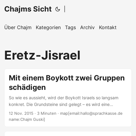
Chajms Sicht
|
Über Chajm
Kategorien
Tags
Archiv
Kontakt
Eretz-Jisrael
Mit einem Boykott zwei Gruppen
schädigen
So wie es aussieht, wird der Boykott Israels so langsam
konkret. Die Grundsteine sind gelegt – es wird eine
Kennzeichnung israelischer Produkte mit konkreter
12 Nov. 2015
· 3 Minuten · map[email:hallo@sprachkasse.de
Herkunft geben. Das macht es den Hassern einfacher, die
name:Chajm Guski]
Produkte zu meiden. Aber vermeiden die nicht ohnehin alle
jüdischen oder israelischen Produkte? Richtig gelesen.