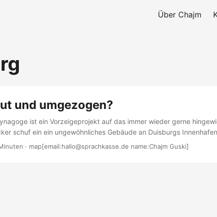
Über Chajm
rg
ut und umgezogen?
ynagoge ist ein Vorzeigeprojekt auf das immer wieder gerne hingewi
cker schuf ein ein ungewöhnliches Gebäude an Duisburgs Innenhafe
 eingeweiht und sollte als Zentrum der Jüdischen Gemeinde Duisbu
Minuten · map[email:hallo@sprachkasse.de name:Chajm Guski]
en. Die Gemeinde zog damals von Mülheim an der Ruhr nach Duisburg
jekt damals gekostet. Jetzt überlegt man, laut Rheinischer Post, den