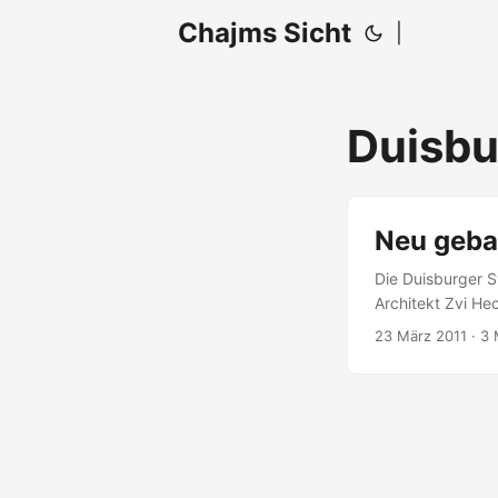
Chajms Sicht
|
Duisbu
Neu geba
Die Duisburger S
Architekt Zvi He
21. Februar 1999
23 März 2011
· 3 
Oberhausen dien
Euro hat das Pro
wechseln:...