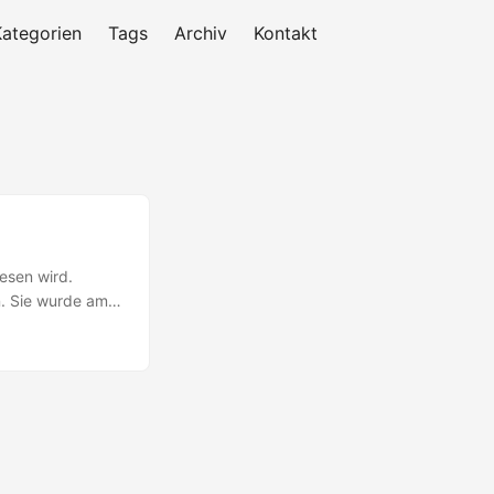
Kategorien
Tags
Archiv
Kontakt
esen wird.
n. Sie wurde am
rg-Mülheim-
. 9 Millionen
 Standort zu