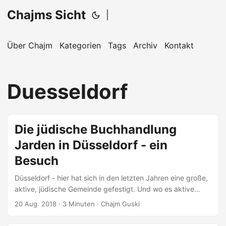
Chajms Sicht
|
Über Chajm
Kategorien
Tags
Archiv
Kontakt
Duesseldorf
Die jüdische Buchhandlung
Jarden in Düsseldorf - ein
Besuch
Düsseldorf - hier hat sich in den letzten Jahren eine große,
aktive, jüdische Gemeinde gefestigt. Und wo es aktive
Jüdinnen und Juden gibt, da muss es zwangsläufig auch
20 Aug. 2018
· 3 Minuten · Chajm Guski
jüdische Buchläden geben. Buchläden für Seforim. Jarden
ist so eine Buchhandlung. Hinein kommt man, nachdem