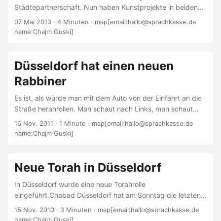
einige Male....
Städtepartnerschaft. Nun haben Kunstprojekte in beiden
Städten mit Schoah zu tun. Zum Teil gelungen, zum Teil
07 Mai 2013
· 4 Minuten · map[email:hallo@sprachkasse.de
weniger gelungen. Der Jom haSchoah  der israelische
name:Chajm Guski]
Gedenktag an die Schoah  ist eindrucksvoll und bewegend.
Sirenen heulen und für zwei Minuten steht das Land still.
Jeder gedenkt der Opfer der Schoah. Selbst wer im Auto
Düsseldorf hat einen neuen
unterwegs ist, steigt kurz aus. Unter anderem in Köln findet
Rabbiner
das Festival Impulse statt, eine Theater Biennale, unter dem
Dach des NRW KULTURsekretariats irgendwie....
Es ist, als würde man mit dem Auto von der Einfahrt an die
Straße heranrollen. Man schaut nach Links, man schaut
nach Rechts und sieht ein Fahrzeug kommen. Dann wartet
16 Nov. 2011
· 1 Minute · map[email:hallo@sprachkasse.de
man, bis es vorbeigefahren ist, fährt raus und dann kracht
name:Chajm Guski]
von der anderen Seite der LKW ins Auto. Ich war
vollkommen auf die Vermutung fixiert, dass das Hamburger
Modell sich in Düsseldorf durchsetzt und der bereits
Neue Torah in Düsseldorf
vorhandene Rabbiner von Chabad Rabbiner der Stadt
In Düsseldorf wurde eine neue Torahrolle
Düsseldorf wird....
eingeführt.Chabad Düsseldorf hat am Sonntag die letzten
Buchstaben durch die Spenderfamilie Tugendhaft in die
15 Nov. 2010
· 3 Minuten · map[email:hallo@sprachkasse.de
Torahrolle schreiben lassen und sie dann in das Chabad-
name:Chajm Guski]