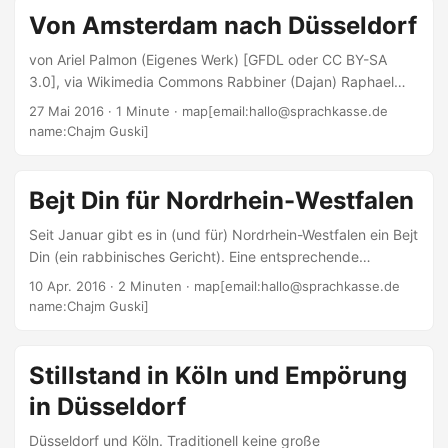
Doniel, der Besitzer, auf einen Knopf drückt und die Tür
Von Amsterdam nach Düsseldorf
freischaltet. Sichtkontrolle. Das wars, leider notwendig. In
der Buchhandlung sitzen zwei jüngere Männer, trinken Tee
von Ariel Palmon (Eigenes Werk) [GFDL oder CC BY-SA
aus Pappbechern und fragen, ob man Interesse hätte, am
3.0], via Wikimedia Commons Rabbiner (Dajan) Raphael
Minchah teilzunehmen....
Evers aus Amsterdam (Jahrgang 1954) war seit 1990
27 Mai 2016
· 1 Minute · map[email:hallo@sprachkasse.de
Rabbiner in den Niederlanden und DAS Gesicht der
name:Chajm Guski]
niederländischen Juden in den dortigen Medien. Nun nimmt
er eine neue Herausforderung an: Er wird Rabbiner in
Düsseldorf. Am Dienstagvormittag unterzeichnete er seinen
Bejt Din für Nordrhein-Westfalen
Vertrag mit der Jüdischen Gemeinde. Ein Vertreter der
Seit Januar gibt es in (und für) Nordrhein-Westfalen ein Bejt
Gemeinde kam dafür nach Amsterdam. Rabbiner Evers
Din (ein rabbinisches Gericht). Eine entsprechende
wird ab dem 1....
Mitteilung wurde heute (10. April 2016) veröffentlicht.
10 Apr. 2016
· 2 Minuten · map[email:hallo@sprachkasse.de
Allerdings ist dieses Bejt Din kein Bejt Din von Gemeinden
name:Chajm Guski]
oder Organisationen, sondern mit Rabbinern mit
verschiedenen Hintergründen besetzt sein. Einer von ihnen
ist Rabbiner Chaim Barkahn, der in Düsseldorf Chabad
Stillstand in Köln und Empörung
aufgebaut hat. Derzeit dürfte er der dienstälteste Rabbiner
in Düsseldorf
in Düsseldorf sein. Seine Kollegen aus der Jüdischen
Gemeinde Düsseldorf wechselten in den letzten Jahre
Düsseldorf und Köln. Traditionell keine große