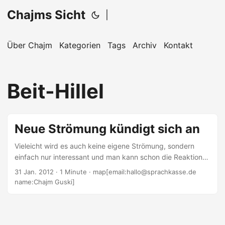
Chajms Sicht
|
Über Chajm
Kategorien
Tags
Archiv
Kontakt
Beit-Hillel
Neue Strömung kündigt sich an
Vieleicht wird es auch keine eigene Strömung, sondern
einfach nur interessant und man kann schon die Reaktionen
einiger vorausahnen: Die gehören auf gar keinen Fall zur
31 Jan. 2012
· 1 Minute · map[email:hallo@sprachkasse.de
Orthodoxie bzw. wir meinen nicht, sie gehören zur
name:Chajm Guski]
Orthodoxie. Worum geht es? HaAretz berichtete, dass es
eine neue Vereinigung von modern-orthodoxen Rabbinern
(naional-religiös) gibt, die auch Frauen aufnimmt und sie als
Talmidot Hachamim bezeichnet, also nicht als