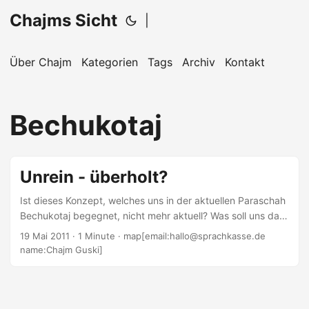
Chajms Sicht
|
Über Chajm
Kategorien
Tags
Archiv
Kontakt
Bechukotaj
Unrein - überholt?
Ist dieses Konzept, welches uns in der aktuellen Paraschah
Bechukotaj begegnet, nicht mehr aktuell? Was soll uns das
heute bringen? Der Text für die aktuelle Ausgabe der
19 Mai 2011
· 1 Minute · map[email:hallo@sprachkasse.de
Jüdische Allgemeinen entstand vor allem, weil ich nicht
name:Chajm Guski]
zum Zilliardsten Male etwas zur Tochechah schreiben
wollte. Nicht, dass es zu dem Thema nichts mehr zu sagen
gäbe, aber andere Aspekte sind auch interessant, oder
sollten auch etwas Aufmerksamkeit erhalten: Baruch