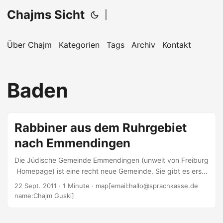
Chajms Sicht
|
Über Chajm
Kategorien
Tags
Archiv
Kontakt
Baden
Rabbiner aus dem Ruhrgebiet
nach Emmendingen
Die Jüdische Gemeinde Emmendingen (unweit von Freiburg
 Homepage) ist eine recht neue Gemeinde. Sie gibt es erst
seit 16 Jahren. Auf der Gemeindeseite des Zentralrats ist
22 Sept. 2011
· 1 Minute · map[email:hallo@sprachkasse.de
zu lesen, die Gemeinde sei orthodox ausgerichtet und so
name:Chajm Guski]
überrascht es vielleicht ein wenig, dass der neue Rabbiner
nicht aus diese Ecke kommt. Rabbiner Mosche Navon hat