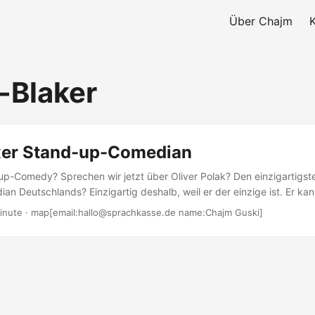
Über Chajm
-Blaker
er Stand-up-Comedian
p-Comedy? Sprechen wir jetzt über Oliver Polak? Den einzigartigst
n Deutschlands? Einzigartig deshalb, weil er der einzige ist. Er ka
 sagt und tut schlaue Dinge, aber seine Stand-Ups kennzeichnen sic
inute · map[email:hallo@sprachkasse.de name:Chajm Guski]
en, durch Tabubruch zu punkten. Einige seiner Pointen sind nicht neu
ich ums Jüdischsein geht. In der Sendung »Das Lachen der anderen«
z), wie man mit Humor auf Menschen zugehen kann....