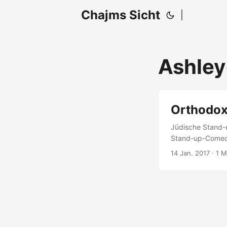
Chajms Sicht
|
Ashley
Orthodox
Jüdische Stand-u
Stand-up-Comedia
Texte verfassen,
14 Jan. 2017
· 1 M
dass sie versuch
wenn es tatsächl
Micky Beisenher