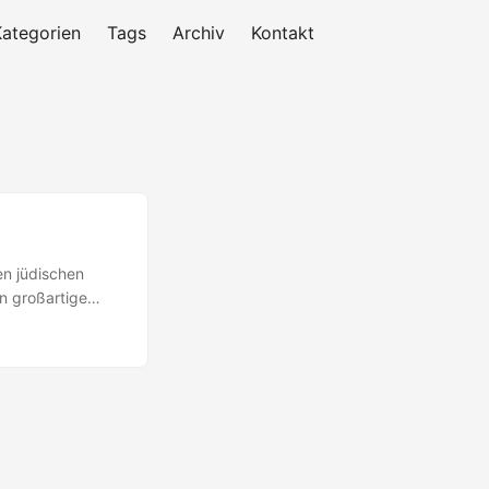
Kategorien
Tags
Archiv
Kontakt
en jüdischen
nn großartige
h eher dadurch,
, vor allem,
 zeigt er (mit