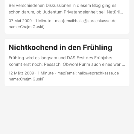
Bei verschiedenen Diskussionen in diesem Blog ging es
schon darum, ob Judentum Privatangelenheit sei. Natürlich
nicht! schrieb ich stets. Warum das nicht so ist, erkläre ich
07 Mai 2009
· 1 Minute · map[email:hallo@sprachkasse.de
in der aktuellen Jüdischen Allgemeinen zum
name:Chajm Guski]
Wochenabschnitt Emor (hier abrufbar).
Nichtkochend in den Frühling
Frühling wird es langsam und DAS Fest des Frühjahrs
kommt erst noch: Pessach. Obwohl Purim auch eines war -
irgendwie. Und dann? Was macht den Frühling aus?
12 März 2009
· 1 Minute · map[email:hallo@sprachkasse.de
Antworten darauf habe ich versucht in meinem Artikel für
name:Chajm Guski]
die Jüdische Allgemeine zu finden hier online. Im
Literaturspezial schreibe ich über das Kinderkochbuch Ima,
darf ich helfen?. Von diesem Artikel gibt es auch eine lange
Fassung. Diese wird wohl zu gegebener Zeit auch hier im
Blog erscheinen....