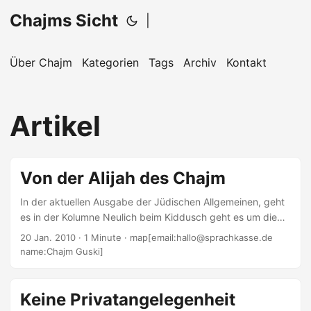
Chajms Sicht
|
Über Chajm
Kategorien
Tags
Archiv
Kontakt
Artikel
Von der Alijah des Chajm
In der aktuellen Ausgabe der Jüdischen Allgemeinen, geht
es in der Kolumne Neulich beim Kiddusch geht es um die
Alijah des Autoren. Irgendwie, möglicherweise, vielleicht,
20 Jan. 2010
· 1 Minute · map[email:hallo@sprachkasse.de
eventuell… Hier kann man sie vollständig lesen.
name:Chajm Guski]
Keine Privatangelegenheit