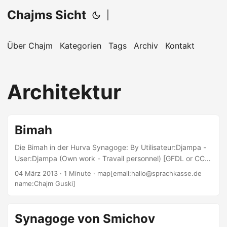
Chajms Sicht
|
Über Chajm
Kategorien
Tags
Archiv
Kontakt
Architektur
Bimah
Die Bimah in der Hurva Synagoge: By Utilisateur:Djampa -
User:Djampa (Own work - Travail personnel) [GFDL or CC-
BY-SA-3.0-2.5-2.0-1.0], via Wikimedia Commons Die Bimah
04 März 2013
· 1 Minute · map[email:hallo@sprachkasse.de
befindet sich in Deutschland bei nicht wenigen Syangogen
name:Chajm Guski]
vorne. Direkt vor dem Schrank, in dem die Torahrollen
aufbewahrt werden. Das ist für Gäste ein false friend, wie
das im Bezug auf Sprachen heißt: Etwas, was so ähnlich
Synagoge von Smichov
ausschaut, wie eine Sache, die man kennt. Also wird die