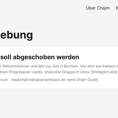
Über Chajm
iebung
 soll abgeschoben werden
 Reformrabbiner und lebt zur Zeit in Bochum. Von dort aus betreut e
ion Progressiver Juden, etwa eine Gruppe in Unna. Einträglich sind
 offenbar nicht - jedenfalls nicht ausreichend hoch, um damit den 
inute · map[email:hallo@sprachkasse.de name:Chajm Guski]
zu bestreiten, sagt die Stadt Bochum, laut eines Berichtes der WAZ 
it seiner Familie nun abgeschoben werden (siehe Bericht hier) (ruh