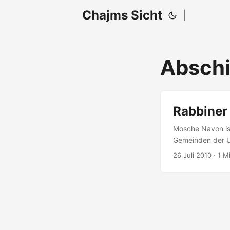
Chajms Sicht
|
Absch
Rabbiner
Mosche Navon ist
Gemeinden der Un
Engagements aber
26 Juli 2010
· 1 M
Lebensunterhalt 
Rabbiner Navon m
Text noch)....