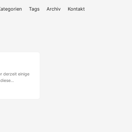
Kategorien
Tags
Archiv
Kontakt
r derzeit einige
 diese
eigenen
und deshalb soll
rjuden hat den