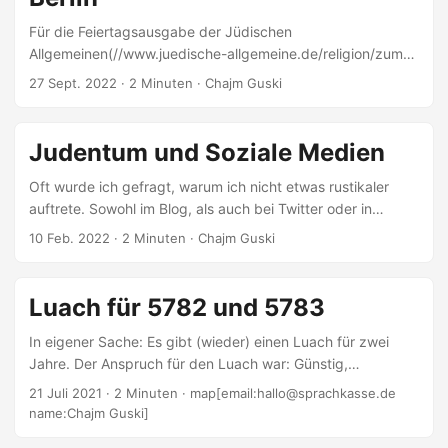
Für die Feiertagsausgabe der Jüdischen
Allgemeinen(//www.juedische-allgemeine.de/religion/zum-
mitlesen/) durfte ich einen neuen Machsor, oder ein
27 Sept. 2022
· 2 Minuten · Chajm Guski
Machsor-Set, genauer betrachten, das erst kurz vor Rosch
haSchanah erschienen ist: Es besteht aus einem Machsor
für Rosch haSchanah und einem für Jom Kippur. Hier wurde
Judentum und Soziale Medien
der Machsor von Chabad allerdings nicht nur ins Deutsche
übertragen, sondern auch eine Transliteration hinzugefügt.
Oft wurde ich gefragt, warum ich nicht etwas rustikaler
Die Gewichtung der Transliteration wird jede befragte
auftrete. Sowohl im Blog, als auch bei Twitter oder in
Person anders einschätzen. Sie reicht von »Sehr wichtig!
anderen sozialen Medien. Die Antwort ist eigentlich ganz
10 Feb. 2022
· 2 Minuten · Chajm Guski
Mitmachen ist sehr entscheidend!...
einfach: Zunächst bemühe ich mich immer so über andere
zu sprechen, als seien sie dabei (das gelingt natürlich nicht
immer) und als bestünde die Möglichkeit, dass wir einander
Luach für 5782 und 5783
begegnen. Der zweite Punkt, der mit dem ersten durchaus
Verbindungen hat: Es gibt eine »jüdische Ethik« (an die sich
In eigener Sache: Es gibt (wieder) einen Luach für zwei
natürlich nicht alle halten, aber was wäre das schon für eine
Jahre. Der Anspruch für den Luach war: Günstig,
jüdische Sache, an die sich alle halten) der Sprache und
übersichtlich und vernünftig gestaltet. Die Reihenfolge der
21 Juli 2021
· 2 Minuten · map[email:hallo@sprachkasse.de
der Kommunikation....
Begriffe ist zufällig. Für die letzte Ausgabe gab es
name:Chajm Guski]
verwertbares Feedback von Nutzerinnen und Nutzern, so