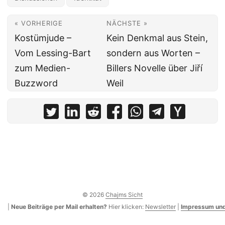
« VORHERIGE
NÄCHSTE »
Kostümjude –
Kein Denkmal aus Stein,
Vom Lessing-Bart
sondern aus Worten –
zum Medien-
Billers Novelle über Jiří
Buzzword
Weil
© 2026
Chajms Sicht
|
Neue Beiträge per Mail erhalten?
Hier klicken:
Newsletter
|
Impressum und