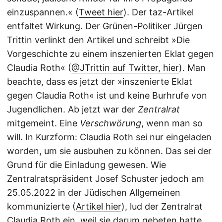
einzuspannen.« (
Tweet hier
). Der taz-Artikel
entfaltet Wirkung. Der Grünen-Politiker Jürgen
Trittin verlinkt den Artikel und schreibt »Die
Vorgeschichte zu einem inszenierten Eklat gegen
Claudia Roth« (
@JTrittin auf Twitter, hier
). Man
beachte, dass es jetzt der »inszenierte Eklat
gegen Claudia Roth« ist und keine Burhrufe von
Jugendlichen. Ab jetzt war der
Zentralrat
mitgemeint. Eine
Verschwörung
, wenn man so
will. In Kurzform: Claudia Roth sei nur eingeladen
worden, um sie ausbuhen zu können. Das sei der
Grund für die Einladung gewesen. Wie
Zentralratspräsident Josef Schuster jedoch am
25.05.2022 in der Jüdischen Allgemeinen
kommunizierte (
Artikel hier
), lud der Zentralrat
Claudia Roth ein, weil sie darum gebeten hatte.