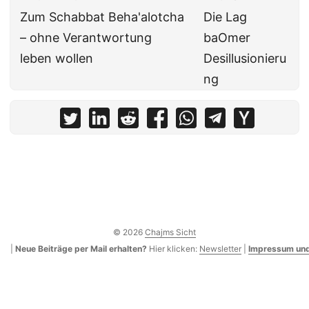
Zum Schabbat Beha'alotcha
Die Lag
– ohne Verantwortung
baOmer
leben wollen
Desillusionieru
ng
© 2026
Chajms Sicht
|
Neue Beiträge per Mail erhalten?
Hier klicken:
Newsletter
|
Impressum und