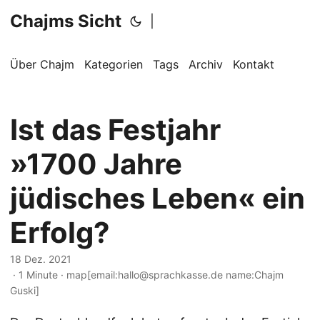
Chajms Sicht
|
Über Chajm
Kategorien
Tags
Archiv
Kontakt
Ist das Festjahr
»1700 Jahre
jüdisches Leben« ein
Erfolg?
18 Dez. 2021
· 1 Minute · map[email:hallo@sprachkasse.de name:Chajm
Guski]