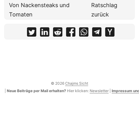
Von Nackensteaks und
Ratschlag
Tomaten
zurück
© 2026
Chajms Sicht
|
Neue Beiträge per Mail erhalten?
Hier klicken:
Newsletter
|
Impressum und