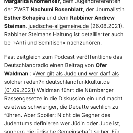
Margarita Khomenker
, dem Jugendreferenten
der ZWST
Nachumi Rosenblatt
, der Journalistin
Esther Schapira
und dem
Rabbiner Andrew
Steiman
.
juedische-allgemeine.de
(26.08.2021).
Rabbiner Steimans Haltung ist detaillierter auch
bei
»Anti und Semitisch«
nachzuhören.
Fast zeitgleich zum Podcast veröffentliche das
Deutschlandradio einen Beitrag von
Ofer
Waldman
: »
Wer gilt als Jude und wer darf als
solcher reden?
«
deutschlandfunkkultur.de
(01.09.2021)
Waldman führt die Nürnberger
Rassengesetze in die Diskussion ein und macht
es etwas schwieriger, die Debatte sachlich zu
führen. Aber Spoiler: Nicht die Gegner des
Judentums definieren wer Jüdin oder Jude ist,
sondern die jüdische Gemeinschaft selber. Für