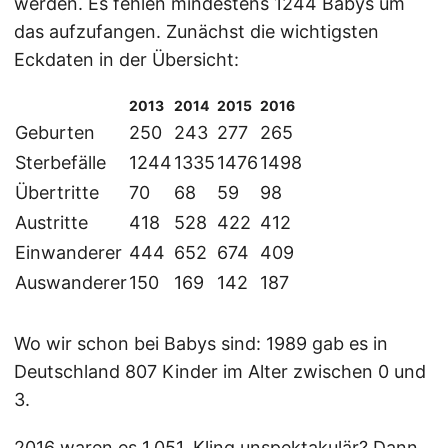
werden. Es fehlen mindestens 1244 Babys um
das aufzufangen. Zunächst die wichtigsten
Eckdaten in der Übersicht:
2013
2014
2015
2016
Geburten
250
243
277
265
Sterbefälle
1244
1335
1476
1498
Übertritte
70
68
59
98
Austritte
418
528
422
412
Einwanderer
444
652
674
409
Auswanderer
150
169
142
187
Wo wir schon bei Babys sind: 1989 gab es in
Deutschland 807 Kinder im Alter zwischen 0 und
3.
2016 waren es 1.051. Kling unspektakulär? Dann