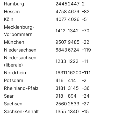
Hamburg
2445
2447
2
Hessen
4758
4676
-82
Köln
4077
4026
-51
Mecklenburg-
1412
1342
-70
Vorpommern
München
9507
9485
-22
Niedersachsen
6843
6724
-119
Niedersachsen
1233
1222
-11
(liberale)
Nordrhein
16311
16200
-111
Potsdam
416
414
-2
Rheinland-Pfalz
3181
3145
-36
Saar
918
894
-24
Sachsen
2560
2533
-27
Sachsen-Anhalt
1355
1340
-15