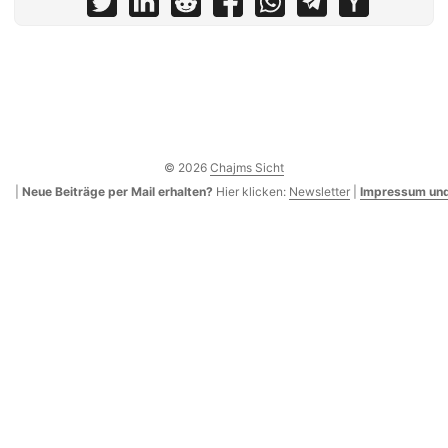
© 2026
Chajms Sicht
|
Neue Beiträge per Mail erhalten?
Hier klicken:
Newsletter
|
Impressum und