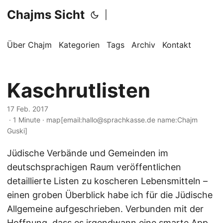
Chajms Sicht
|
Über Chajm
Kategorien
Tags
Archiv
Kontakt
Kaschrutlisten
17 Feb. 2017
· 1 Minute · map[email:hallo@sprachkasse.de name:Chajm
Guski]
Jüdische Verbände und Gemeinden im
deutschsprachigen Raum veröffentlichen
detaillierte Listen zu koscheren Lebensmitteln –
einen groben Überblick habe ich für die Jüdische
Allgemeine aufgeschrieben. Verbunden mit der
Hoffnung, dass es irgendwann eine smarte App