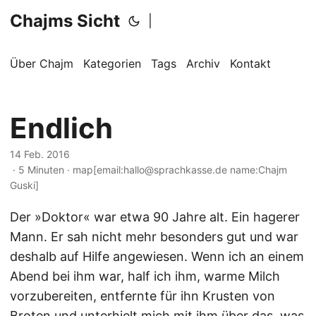
Chajms Sicht
|
Über Chajm
Kategorien
Tags
Archiv
Kontakt
Endlich
14 Feb. 2016
· 5 Minuten · map[email:hallo@sprachkasse.de name:Chajm
Guski]
Der »Doktor« war etwa 90 Jahre alt. Ein hagerer
Mann. Er sah nicht mehr besonders gut und war
deshalb auf Hilfe angewiesen. Wenn ich an einem
Abend bei ihm war, half ich ihm, warme Milch
vorzubereiten, entfernte für ihn Krusten von
Broten und unterhielt mich mit ihm über das, was