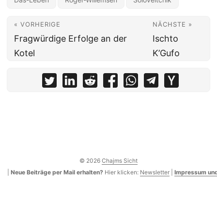
« VORHERIGE
NÄCHSTE »
Fragwürdige Erfolge an der
Ischto
Kotel
K’Gufo
© 2026
Chajms Sicht
|
Neue Beiträge per Mail erhalten?
Hier klicken:
Newsletter
|
Impressum und