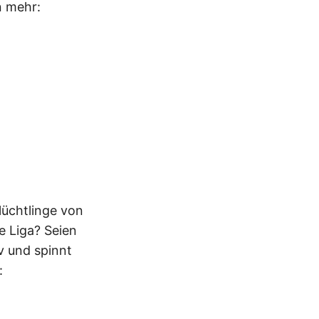
n mehr:
lüchtlinge von
e Liga? Seien
v und spinnt
: