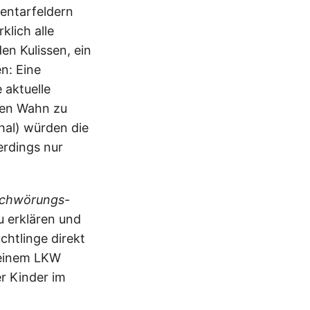
entarfeldern
klich alle
en Kulissen, ein
n: Eine
 aktuelle
nen Wahn zu
al) würden die
erdings nur
schwörungs-
 erklären und
chtlinge direkt
n einem LKW
r Kinder im