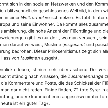
formt sich in den sozialen Netzwerken und den Komm
n blitzschnell ein geschlossenes Weltbild, in dem wir
n in einer
Weltformel
verschmelzen: Es tobt, hinter d
ropa und seine Einwohner. Da kommt alles zusamme
Islamisierung, die hohe Anzahl der Flüchtlinge und die
Abweichungen gibt es nur dort, wo man versucht, sei
 man darauf verweist, Muslime (
insgesamt
und pausch
erung bedrohen. Dieser Philosemitismus zeigt sich all
 Hass von
Muslimen
ausgeht.
nblick erleben, ist nicht sehr überraschend. Der
Ver
sucht ständig nach Anlässen, die
Zusammenhänge
zu
 die Kommentare und Posts, die das Schicksal der Flü
 man gar nicht reden. Einige finden, 72 tote Syrer i
r Anfang, andere kommentieren angeschwemmter tote
heute ist ein guter Tag«.