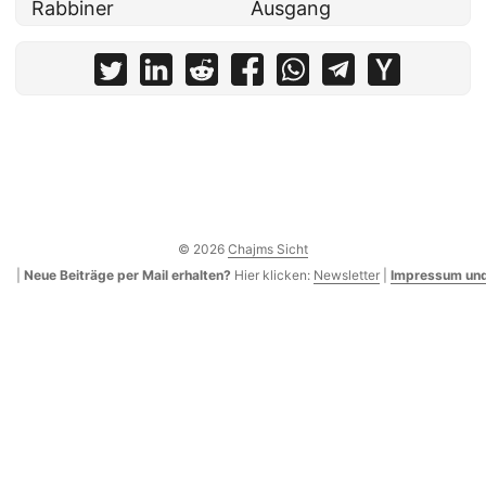
Rabbiner
Ausgang
© 2026
Chajms Sicht
|
Neue Beiträge per Mail erhalten?
Hier klicken:
Newsletter
|
Impressum und