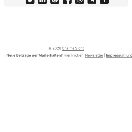
© 2026
Chajms Sicht
|
Neue Beiträge per Mail erhalten?
Hier klicken:
Newsletter
|
Impressum und