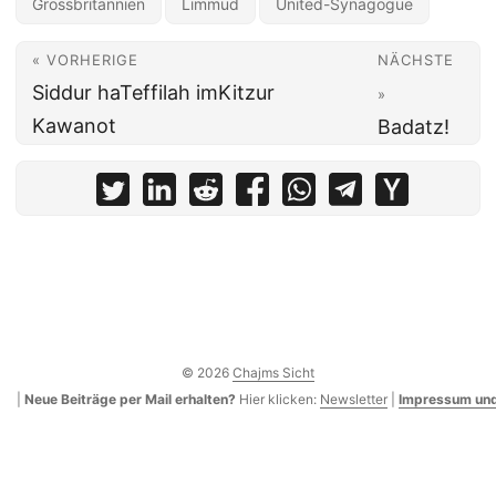
Grossbritannien
Limmud
United-Synagogue
« VORHERIGE
NÄCHSTE
Siddur haTeffilah imKitzur
»
Kawanot
Badatz!
© 2026
Chajms Sicht
|
Neue Beiträge per Mail erhalten?
Hier klicken:
Newsletter
|
Impressum und