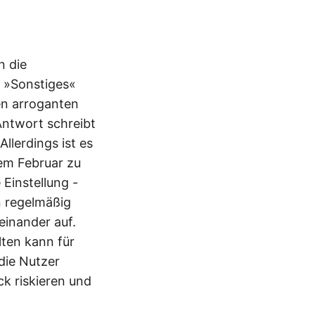
n die
r »Sonstiges«
nen arroganten
Antwort schreibt
llerdings ist es
dem Februar zu
Einstellung -
n regelmäßig
einander auf.
lten kann für
die Nutzer
ck riskieren und