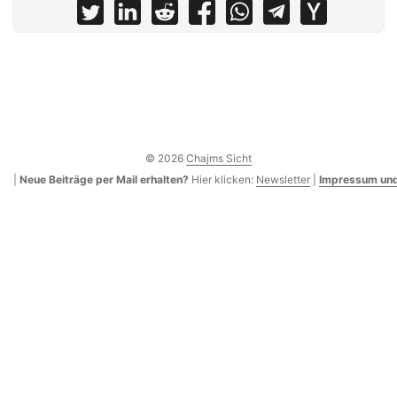
© 2026
Chajms Sicht
|
Neue Beiträge per Mail erhalten?
Hier klicken:
Newsletter
|
Impressum und