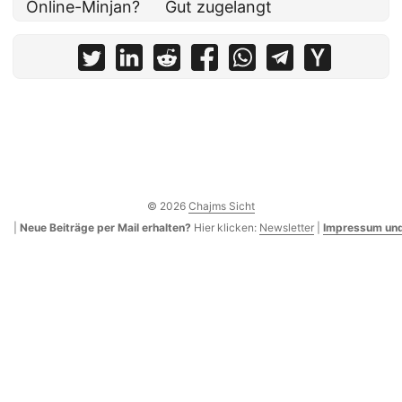
Online-Minjan?
Gut zugelangt
© 2026
Chajms Sicht
|
Neue Beiträge per Mail erhalten?
Hier klicken:
Newsletter
|
Impressum und