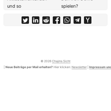
und so
spielen?
© 2026
Chajms Sicht
|
Neue Beiträge per Mail erhalten?
Hier klicken:
Newsletter
|
Impressum und