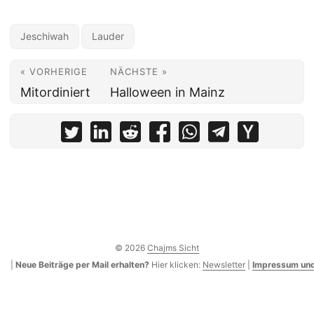
Jeschiwah
Lauder
« VORHERIGE
NÄCHSTE »
Mitordiniert
Halloween in Mainz
© 2026
Chajms Sicht
|
Neue Beiträge per Mail erhalten?
Hier klicken:
Newsletter
|
Impressum und