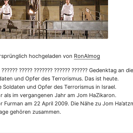
ursprünglich hochgeladen von
RonAlmog
 ?????? ????? ??????? ?????? ?????? Gedenktag an di
daten und Opfer des Terrorismus. Das ist heute.
e Soldaten und Opfer des Terrorismus in Israel.
 als im vergangenen Jahr am Jom HaZikaron.
ior Furman am 22 April 2009. Die Nähe zu Jom Ha’atzm
 Tage gehören zusammen.