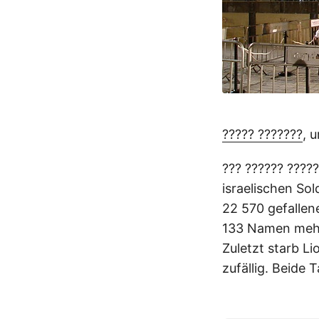
????? ???????
, 
??? ?????? ?????
israelischen Sol
22 570 gefallen
133 Namen mehr
Zuletzt starb L
zufällig. Beide