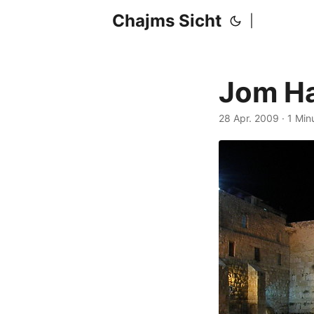
Chajms Sicht
|
Jom H
28 Apr. 2009
· 1 Min