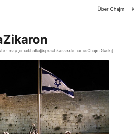
Über Chajm
aZikaron
ute · map[email:hallo@sprachkasse.de name:Chajm Guski]