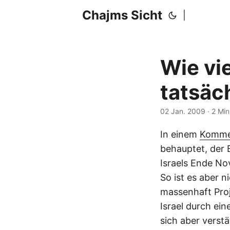
Chajms Sicht
|
Wie vi
tatsäc
02 Jan. 2009
· 2 Mi
In einem
Kommen
behauptet, der
Israels Ende N
So ist es aber n
massenhaft Proj
Israel durch ei
sich aber verst