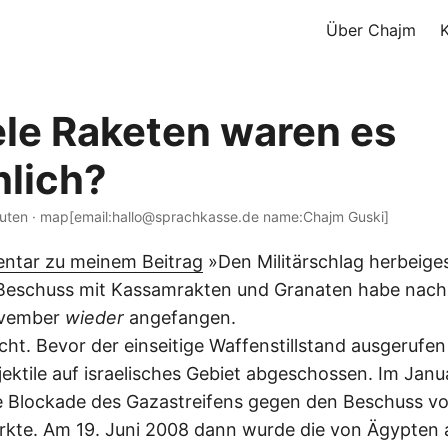
Über Chajm
ele Raketen waren es
hlich?
nuten · map[email:hallo@sprachkasse.de name:Chajm Guski]
tar zu meinem Beitrag
»Den Militärschlag herbeig
 Beschuss mit Kassamrakten und Granaten habe nach
ovember
wieder
angefangen.
icht. Bevor der einseitige Waffenstillstand ausgeruf
ektile auf israelisches Gebiet abgeschossen. Im Janu
ne Blockade des Gazastreifens gegen den Beschuss v
ärkte. Am 19. Juni 2008 dann wurde die von Ägypten