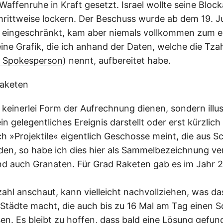
affenruhe in Kraft gesetzt. Israel wollte seine Bloc
hrittweise lockern. Der Beschuss wurde ab dem 19. 
r eingeschränkt, kam aber niemals vollkommen zum er
eine Grafik, die ich anhand der Daten, welche die Tza
F Spokesperson
) nennt, aufbereitet habe.
l keinerlei Form der Aufrechnung dienen, sondern illus
n gelegentliches Ereignis darstellt oder erst kürzli
h »Projektile« eigentlich Geschosse meint, die aus 
en, so habe ich dies hier als Sammelbezeichnung ve
d auch Granaten. Für Grad Raketen gab es im Jahr 
zahl anschaut, kann vielleicht nachvollziehen, was da
Städte macht, die auch bis zu 16 Mal am Tag einen 
n. Es bleibt zu hoffen, dass bald eine Lösung gefund