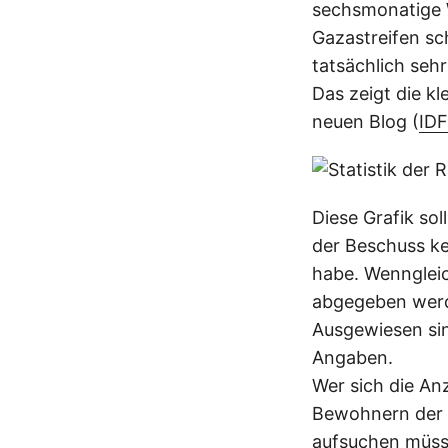
sechsmonatige W
Gazastreifen sc
tatsächlich seh
Das zeigt die kl
neuen Blog (
ID
Diese Grafik sol
der Beschuss kei
habe. Wenngleic
abgegeben werd
Ausgewiesen sin
Angaben.
Wer sich die An
Bewohnern der 
aufsuchen müsse