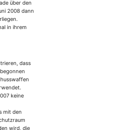
kade über den
Juni 2008 dann
liegen.
hal in ihrem
trieren, dass
ch begonnen
Schusswaffen
rwendet.
2007 keine
s mit den
Schutzraum
en wird, die