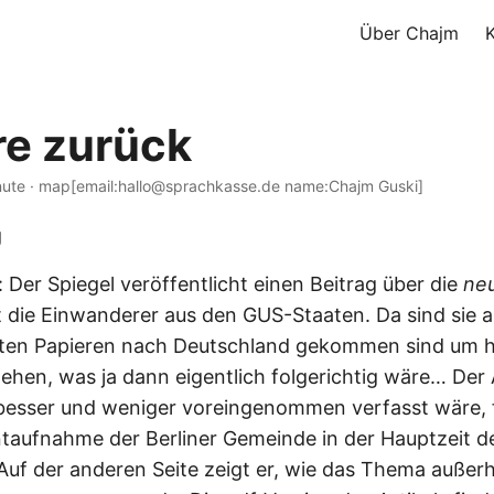
Über Chajm
re zurück
nute · map[email:hallo@sprachkasse.de name:Chajm Guski]
 Der Spiegel veröffentlicht einen Beitrag über die
ne
 die Einwanderer aus den GUS-Staaten. Da sind sie al
hten Papieren nach Deutschland gekommen sind um hie
hen, was ja dann eigentlich folgerichtig wäre… Der A
besser und weniger voreingenommen verfasst wäre, 
aufnahme der Berliner Gemeinde in der Hauptzeit d
uf der anderen Seite zeigt er, wie das Thema außerh