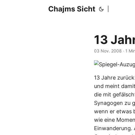
Chajms Sicht
|
13 Jah
03 Nov. 2008
· 1 Mi
13 Jahre zurück:
und meint damit
die mit gefälsc
Synagogen zu ge
wenn er etwas 
wie eine Moment
Einwanderung. A